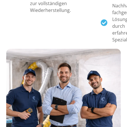
zur vollständigen
Nachha
Wiederherstellung.
fachge
Lösun
durch
erfahr
Spezial