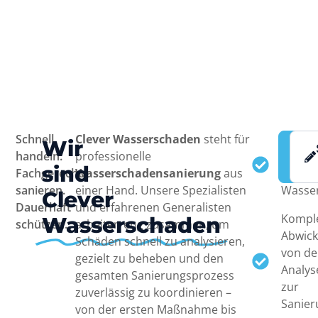
Schnell
Clever Wasserschaden
steht für
Schnel
Wir
G
handeln.
professionelle
zuverl
an
sind
Fachgerecht
Wasserschadensanierung
aus
Soforth
sanieren.
einer Hand. Unsere Spezialisten
Wasse
Clever
Dauerhaft
und erfahrenen Generalisten
Kompl
Wasserschaden
schützen.
arbeiten eng zusammen, um
Abwick
Schäden schnell zu analysieren,
von de
gezielt zu beheben und den
Analys
gesamten Sanierungsprozess
zur
zuverlässig zu koordinieren –
Sanier
von der ersten Maßnahme bis